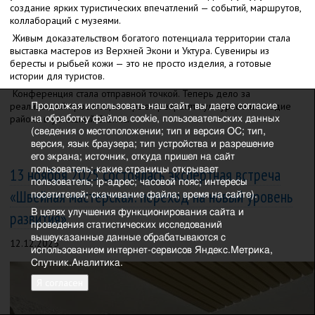
создание ярких туристических впечатлений — событий, маршрутов,
коллабораций с музеями.
Живым доказательством богатого потенциала территории стала
выставка мастеров из Верхней Экони и Уктура. Сувениры из
бересты и рыбьей кожи — это не просто изделия, а готовые
истории для туристов.
Конференция стала отправной точкой. Теперь дело за
реализацией проектов, которые превратят культурное наследие
Продолжая использовать наш сайт, вы даете согласие
района в успешный бизнес.
на обработку файлов cookie, пользовательских данных
(сведения о местоположении; тип и версия ОС; тип,
версия, язык браузера; тип устройства и разрешение
его экрана; источник, откуда пришел на сайт
13 ноября 2025 состоялась экспертная встреча
пользователь; какие страницы открывает
пользователь; ip-адрес; часовой пояс; интересы
«Швейная мастерская: переход на новый уровень
посетителей; скачивание файла; время на сайте).
В целях улучшения функционирования сайта и
развития»
проведения статистических исследований
вышеуказанные данные обрабатываются с
12.12.2025
использованием интернет-сервисов Яндекс.Метрика,
Спутник.Аналитика.
Я согласен