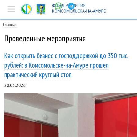
ФОНД РАЗВИТИЯ
Новости
КОМСОМОЛЬСКА-НА-АМУРЕ
Предпринимателям
Главная
Истории успеха
Проведенные мероприятия
Ярмарочная
Как открыть бизнес с господдержкой до 350 тыс.
деятельность
рублей: в Комсомольске-на-Амуре прошел
Инвест-площадка
практический круглый стол
Поиск
20.03.2026