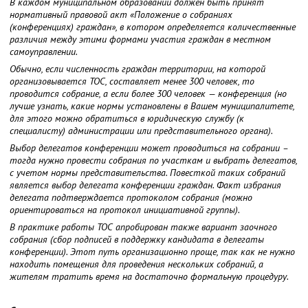
В каждом муниципальном образовании должен быть принят
нормативный правовой акт «Положение о собраниях
(конференциях) граждан», в котором определяется количественные
различия между этими формами участия граждан в местном
самоуправлении.
Обычно, если численность граждан территории, на которой
организовывается ТОС, составляет менее 300 человек, то
проводится собрание, а если более 300 человек — конференция (но
лучше узнать, какие нормы установлены в Вашем муниципалитете,
для этого можно обратиться в юридическую службу (к
специалисту) администрации или представительного органа).
Выбор делегатов конференции может проводиться на собрании –
тогда нужно провести собрания по участкам и выбрать делегатов,
с учетом нормы представительства. Повесткой таких собраний
является выбор делегата конференции граждан. Факт избрания
делегата подтверждается протоколом собрания (можно
ориентироваться на протокол инициативной группы).
В практике работы ТОС апробирован также вариант заочного
собрания (сбор подписей в поддержку кандидата в делегаты
конференции). Этот путь организационно проще, так как не нужно
находить помещения для проведения нескольких собраний, а
жителям тратить время на достаточно формальную процедуру.