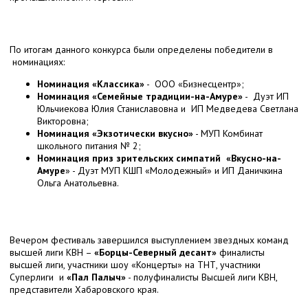
По итогам данного конкурса были определены победители в
номинациях:
Номинация «Классика»
- ООО «Бизнесцентр»;
Номинация «Семейные традиции-на-Амуре»
- Дуэт ИП
Юльчиекова Юлия Станиславовна и ИП Медведева Светлана
Викторовна;
Номинация «Экзотически вкусно»
- МУП Комбинат
школьного питания № 2;
Номинация приз зрительских симпатий «Вкусно-на-
Амуре
» - Дуэт МУП КШП «Молодежный» и ИП Даничкина
Ольга Анатольевна.
Вечером фестиваль завершился выступлением звездных команд
высшей лиги КВН –
«Борцы-
Северный десант»
финалисты
высшей лиги, участники шоу «Концерты» на ТНТ, участники
Суперлиги и
«Пал Палыч»
- полуфиналисты Высшей лиги КВН,
представители Хабаровского края.