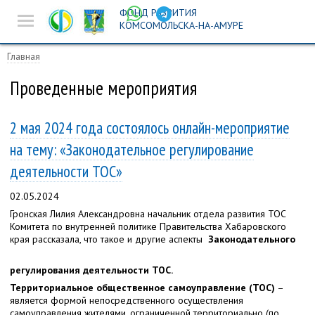
ФОНД РАЗВИТИЯ
Новости
КОМСОМОЛЬСКА-НА-АМУРЕ
Предпринимателям
Главная
Истории успеха
Проведенные мероприятия
Ярмарочная
2 мая 2024 года состоялось онлайн-мероприятие
деятельность
на тему: «Законодательное регулирование
Инвест-площадка
деятельности ТОС»
Поиск
02.05.2024
Гронская Лилия Александровна начальник отдела развития ТОС
Комитета по внутренней политике Правительства Хабаровского
края рассказала, что такое и другие аспекты
Законодательного
регулирования деятельности ТОС.
Территориальное общественное самоуправление (ТОС)
–
является формой непосредственного осуществления
самоуправления жителями, ограниченной территориально (по