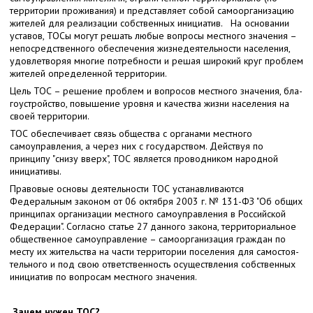
территории проживания) и представляет собой самоорганизацию
жителей для реализации собственных инициатив. На основании
уставов, ТОСы могут решать любые вопросы местного значения –
непосредственного обеспечения жизнедеятельности населения,
удовлетворяя многие потребности и решая широкий круг проблем
жителей определенной территории.
Цель ТОС – ре­ше­ние про­блем и во­про­сов мест­но­го зна­че­ния, бла­
го­устрой­ство, по­вы­ше­ние уров­ня и ка­че­ства жиз­ни на­се­ле­ния на
сво­ей тер­ри­то­рии.
ТОС обеспечивает связь общества с органами местного
самоуправления, а через них с государством. Действуя по
принципу "снизу вверх", ТОС является проводником народной
инициативы.
Правовые основы деятельности ТОС устанавливаются
Федеральным законом от 06 октября 2003 г. № 131-ФЗ "Об общих
принципах организации местного самоуправления в Российской
Федерации". Согласно статье 27 данного закона, тер­ри­то­ри­аль­ное
об­ще­ствен­ное са­мо­управ­ле­ние – са­мо­ор­га­ни­за­ция граж­дан по
ме­сту их жи­тель­ства на ча­сти тер­ри­то­рии по­се­ле­ния для са­мо­сто­я­
тель­но­го и под свою от­вет­ствен­ность осу­ществ­ле­ния соб­ствен­ных
ини­ци­а­тив по во­про­сам мест­но­го зна­че­ния.
Зачем нужен ТОС?