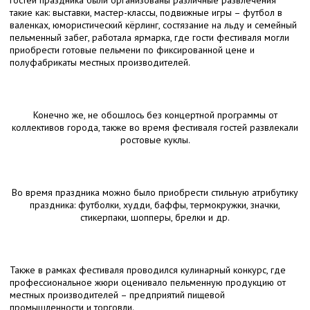
гостей праздника были организованы различные развлечения
такие как: выставки, мастер-классы, подвижные игры – футбол в
валенках, юмористический кёрлинг, состязание на льду и семейный
пельменный забег, работала ярмарка, где гости фестиваля могли
приобрести готовые пельмени по фиксированной цене и
полуфабрикаты местных производителей.
Конечно же, не обошлось без концертной программы от
коллективов города, также во время фестиваля гостей развлекали
ростовые куклы.
Во время праздника можно было приобрести стильную атрибутику
праздника: футболки, худди, баффы, термокружки, значки,
стикерпаки, шопперы, брелки и др.
Также в рамках фестиваля проводился кулинарный конкурс, где
профессиональное жюри оценивало пельменную продукцию от
местных производителей – предприятий пищевой
промышленности и торговли.