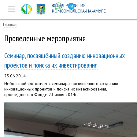
ФОНД РАЗВИТИЯ
Новости
КОМСОМОЛЬСКА-НА-АМУРЕ
Предпринимателям
Главная
Истории успеха
Проведенные мероприятия
Ярмарочная
Семинар, посвящённый созданию инновационных
деятельность
проектов и поиска их инвестирования
Инвест-площадка
23.06.2014
Поиск
Небольшой фотоотчет с семинара, посвящённого созданию
инновационных проектов и поиска их инвестирования,
прошедшего в Фонде 23 июня 2014г.