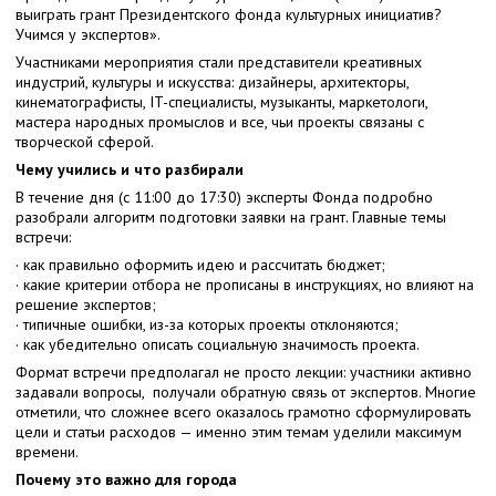
выиграть грант Президентского фонда культурных инициатив?
Учимся у экспертов».
Участниками мероприятия стали представители креативных
индустрий, культуры и искусства: дизайнеры, архитекторы,
кинематографисты, IT-специалисты, музыканты, маркетологи,
мастера народных промыслов и все, чьи проекты связаны с
творческой сферой.
Чему учились и что разбирали
В течение дня (с 11:00 до 17:30) эксперты Фонда подробно
разобрали алгоритм подготовки заявки на грант. Главные темы
встречи:
· как правильно оформить идею и рассчитать бюджет;
· какие критерии отбора не прописаны в инструкциях, но влияют на
решение экспертов;
· типичные ошибки, из-за которых проекты отклоняются;
· как убедительно описать социальную значимость проекта.
Формат встречи предполагал не просто лекции: участники активно
задавали вопросы, получали обратную связь от экспертов. Многие
отметили, что сложнее всего оказалось грамотно сформулировать
цели и статьи расходов — именно этим темам уделили максимум
времени.
Почему это важно для города