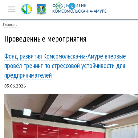
ФОНД РАЗВИТИЯ
Новости
КОМСОМОЛЬСКА-НА-АМУРЕ
Предпринимателям
Главная
Истории успеха
Проведенные мероприятия
Ярмарочная
Фонд развития Комсомольска-на-Амуре впервые
деятельность
провёл тренинг по стрессовой устойчивости для
Инвест-площадка
предпринимателей
Поиск
03.06.2026