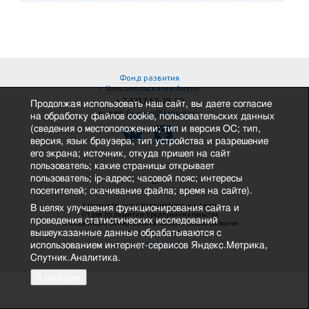
Фонд развития
г. Комсомольска-на-Амуре
+ 7 4217 52-29-50
Продолжая использовать наш сайт, вы даете согласие
e-mail:
fp-misp@kmscity.ru
на обработку файлов cookie, пользовательских данных
(сведения о местоположении; тип и версия ОС; тип,
версия, язык браузера; тип устройства и разрешение
его экрана; источник, откуда пришел на сайт
пользователь; какие страницы открывает
пользователь; ip-адрес; часовой пояс; интересы
—
посетителей; скачивание файла; время на сайте).
Администрация г. Комсомольска-на-Амуре,
В целях улучшения функционирования сайта и
Отдел по развитию предпринимательства
проведения статистических исследований
и инвестиций департамента экономического развития
вышеуказанные данные обрабатываются с
+ 7 4217 52-28-93
e-mail:
mb@kmscity.ru
использованием интернет-сервисов Яндекс.Метрика,
Спутник.Аналитика.
Я согласен