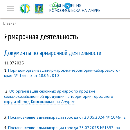
ФОНД РАЗВИТИЯ
Новости
КОМСОМОЛЬСКА-НА-АМУРЕ
Предпринимателям
Главная
Истории успеха
Ярмарочная деятельность
Ярмарочная
Документы по ярмарочной деятельности
деятельность
11.07.2025
Инвест-площадка
1.
Порядок-организации-ярмарок-на-территории-хабаровского-
края-№-153-пр-от-18.06.2010
Поиск
2.
Об организации сезонных ярмарок по продаже
сельскохозяйственной продукции на территории городского
округа «Город Комсомольск-на-Амуре»
3.
Постановление администрации города от 20.05.2024 № 1046-па
4.
Постановление администрации города 23.07.2025 №1692 -па