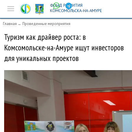
ФОНД РАЗВИТИЯ
Новости
КОМСОМОЛЬСКА-НА-АМУРЕ
Предпринимателям
Главная
Проведенные мероприятия
Истории успеха
Туризм как драйвер роста: в
Комсомольске-на-Амуре ищут инвесторов
Ярмарочная
деятельность
для уникальных проектов
Инвест-площадка
Поиск