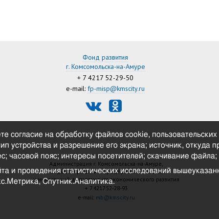
Фонд развития
г. Комсомольска-на-Амуре
+ 7 4217 52-29-50
e-mail:
fp-misp@kmscity.ru
те согласие на обработку файлов cookie, пользовательских
—
 тип устройства и разрешение его экрана; источник, откуда 
с; часовой пояс; интересы посетителей; скачивание файла; 
Администрация г. Комсомольска-на-Амуре,
йта и проведения статистических исследований вышеуказа
Отдел по развитию предпринимательства
и инвестиций департамента экономического развития
с.Метрика, Спутник.Аналитика.
+ 7 4217 52-28-93
e-mail:
mb@kmscity.ru