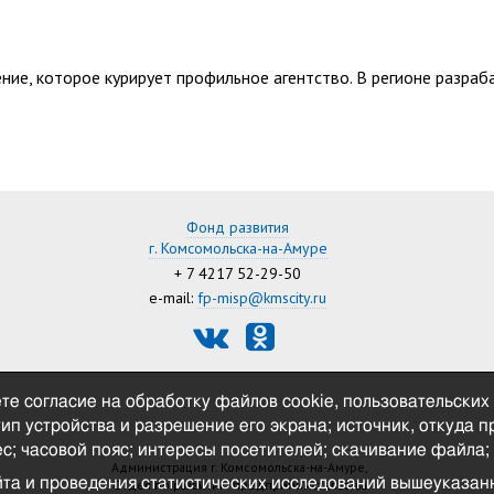
ние, которое курирует профильное агентство. В регионе разра
Фонд развития
г. Комсомольска-на-Амуре
+ 7 4217 52-29-50
e-mail:
fp-misp@kmscity.ru
те согласие на обработку файлов cookie, пользовательских
—
 тип устройства и разрешение его экрана; источник, откуда 
с; часовой пояс; интересы посетителей; скачивание файла; 
Администрация г. Комсомольска-на-Амуре,
йта и проведения статистических исследований вышеуказа
Отдел по развитию предпринимательства