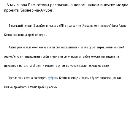
А мы снова Вам готовы рассказать о новом нашем выпуске медиа
проекта "Бизнес-на-Амуре".
В прошлый четверг 2 октября в гостях у 6ТВ в программе "Актуальное интервью" была Алена
Костко, владелица грибной фермы.
Алена рассказала о
том,
какие грибы она выращивает и какие будет выращивать на своей
ферме. Легко ли выращивать грибы и чем они отличаются от грибов которые вы видите на
прилавках магазина, об этом и многом другом вы узнаете, если посмотрите сюжет!
Предлагаем срочно посмотреть
рубрику
. Кстати, в конце интервью будет информация, как
можно приобрести свежие грибы у Алены.