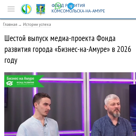
ФОНД РАЗВИТИЯ
Новости
КОМСОМОЛЬСКА-НА-АМУРЕ
Предпринимателям
Главная
Истории успеха
Истории успеха
Шестой выпуск медиа-проекта Фонда
развития города «Бизнес-на-Амуре» в 2026
Ярмарочная
деятельность
году
Инвест-площадка
Поиск