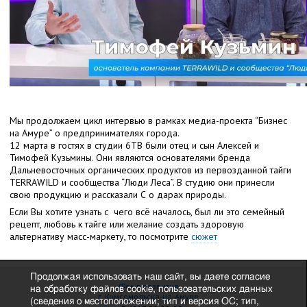
Мы продолжаем цикл интервью в рамках медиа-проекта “Бизнес
на Амуре” о предпринимателях города.
12 марта в гостях в студии 6ТВ были отец и сын Алексей и
Тимофей Кузьмины. Они являются основателями бренда
Дальневосточных органических продуктов из первозданной тайги
TERRAWILD и сообщества “Люди Леса”. В студию они принесли
свою продукцию и рассказали С о дарах природы.
Если Вы хотите узнать
с чего всё началось, был ли это семейный
рецепт, любовь к тайге или желание создать здоровую
альтернативу масс-маркету, то посмотрите
сюжет
Продолжая использовать наш сайт, вы даете согласие
Фонд развития
на обработку файлов cookie, пользовательских данных
г. Комсомольска-на-Амуре
(сведения о местоположении; тип и версия ОС; тип,