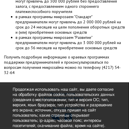
могут привлечь до 300 000 рублей без предоставления
залога, с предоставлением одного стороннего
платежеспособного поручителя
в рамках программы микрозаем "Стандарт"
предприниматели могут привлечь до
2 000 000
рублей на
срок до 24 месяцев на цели пополнения оборотных средств
и (или) приобретения основных средств
в рамках программы микрозаем "Развитие"
предприниматели могут привлечь до
3 000 000
рублей на
срок до 36 месяцев на приобретение основных средств
Получить подробную информацию о краевых программах
поддержки предпринимателей и проконсультироваться по
вопросам получения микрозайма можно по телефону
(4217) 54-
32-64
Продолжая использовать наш сайт, вы даете согласие
Фонд развития
на обработку файлов cookie, пользовательских данных
г. Комсомольска-на-Амуре
(сведения о местоположении; тип и версия ОС; тип,
+ 7 4217 52-29-50
версия, язык браузера; тип устройства и разрешение
e-mail:
fp-misp@kmscity.ru
его экрана; источник, откуда пришел на сайт
пользователь; какие страницы открывает
пользователь; ip-адрес; часовой пояс; интересы
посетителей; скачивание файла; время на сайте).