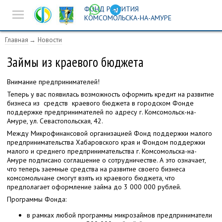
ФОНД РАЗВИТИЯ
Новости
КОМСОМОЛЬСКА-НА-АМУРЕ
Предпринимателям
Главная
Новости
Истории успеха
Займы из краевого бюджета
Ярмарочная
Внимание предпринимателей!
деятельность
Теперь у вас появилась возможность оформить кредит на развитие
бизнеса из средств краевого бюджета в городском Фонде
поддержке предпринимателей по адресу г. Комсомольск-на-
Инвест-площадка
Амуре,
ул. Севастопольская,
42
.
Между Микрофинансовой организацией Фонд поддержки малого
Поиск
предпринимательства Хабаровского края и Фондом поддержки
малого и среднего предпринимательства г. Комсомольска-на-
Амуре подписано соглашение о сотрудничестве. А это означает,
что теперь заемные средства на развитие своего бизнеса
комсомольчане смогут взять из краевого бюджета, что
предполагает оформление займа до
3 000 000
рублей.
Программы Фонда:
в рамках любой программы микрозаймов предприниматели