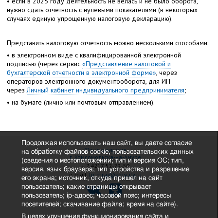
• если в 2025 году деятельность не велась и не было оборота,
нужно сдать отчетность с нулевыми показателями (в некоторых
случаях единую упрощенную налоговую декларацию).
Представить налоговую отчетность можно несколькими способами:
• в электронном виде с квалифицированной электронной
подписью (через сервис
«Представление налоговой и
бухгалтерской отчетности в электронной форме»
, через
операторов электронного документооборота, для ИП -
через
Личный кабинет индивидуального предпринимателя
;
• на бумаге (лично или почтовым отправлением).
Продолжая использовать наш сайт, вы даете согласие
Фонд развития
на обработку файлов cookie, пользовательских данных
г. Комсомольска-на-Амуре
(сведения о местоположении; тип и версия ОС; тип,
+ 7 4217 52-29-50
версия, язык браузера; тип устройства и разрешение
e-mail:
fp-misp@kmscity.ru
его экрана; источник, откуда пришел на сайт
пользователь; какие страницы открывает
пользователь; ip-адрес; часовой пояс; интересы
посетителей; скачивание файла; время на сайте).
В целях улучшения функционирования сайта и