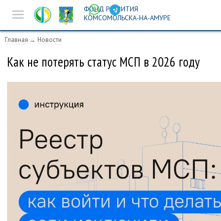
ФОНД РАЗВИТИЯ
Новости
КОМСОМОЛЬСКА-НА-АМУРЕ
Предпринимателям
Главная
Новости
Истории успеха
Как не потерять статус МСП в 2026 году
Ярмарочная
деятельность
Инвест-площадка
Поиск