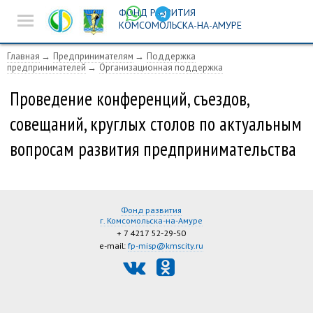
ФОНД РАЗВИТИЯ
Новости
КОМСОМОЛЬСКА-НА-АМУРЕ
Предпринимателям
Главная
Предпринимателям
Поддержка
предпринимателей
Организационная поддержка
Истории успеха
Проведение конференций, съездов,
Ярмарочная
совещаний, круглых столов по актуальным
деятельность
вопросам развития предпринимательства
Инвест-площадка
Поиск
Фонд развития
г. Комсомольска-на-Амуре
+ 7 4217 52-29-50
e-mail:
fp-misp@kmscity.ru