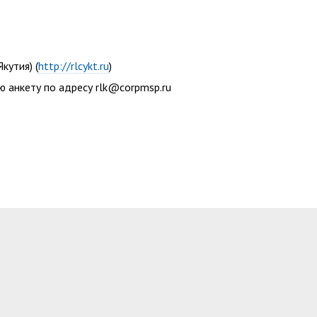
кутия) (
http://rlcykt.ru
)
 анкету по адресу rlk@corpmsp.ru