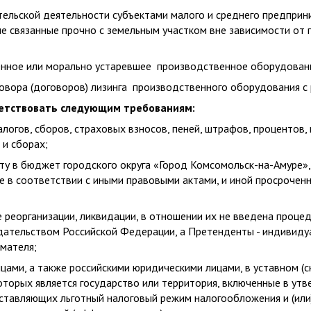
тельской деятельности субъектами малого и среднего предпри
не связанные прочно с земельным участком вне зависимости от
енное или морально устаревшее производственное оборудован
оговора (договоров) лизинга производственного оборудования с
ветствовать следующим требованиям:
алогов, сборов, страховых взносов, пеней, штрафов, процентов
и сборах;
ту в бюджет городского округа «Город Комсомольск-на-Амуре»,
е в соответствии с иными правовыми актами, и иной просроче
е реорганизации, ликвидации, в отношении их не введена проце
дательством Российской Федерации, а Претенденты - индивид
мателя;
цами, а также российскими юридическими лицами, в уставном (
которых является государство или территория, включенные в у
оставляющих льготный налоговый режим налогообложения и (или