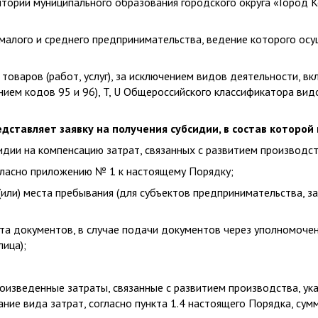
ритории муниципального образования городского округа «Город 
малого и среднего предпринимательства, ведение которого ос
оваров (работ, услуг), за исключением видов деятельности, вкл
ючением кодов 95 и 96), T, U Общероссийского классификатора 
дставляет заявку на получения субсидии, в состав которо
идии на компенсацию затрат, связанных с развитием производс
огласно приложению № 1 к настоящему Порядку;
 (или) места пребывания (для субъектов предпринимательства, 
та документов, в случае подачи документов через уполномоче
ица);
изведенные затраты, связанные с развитием производства, указ
е вида затрат, согласно пункта 1.4 настоящего Порядка, сумм