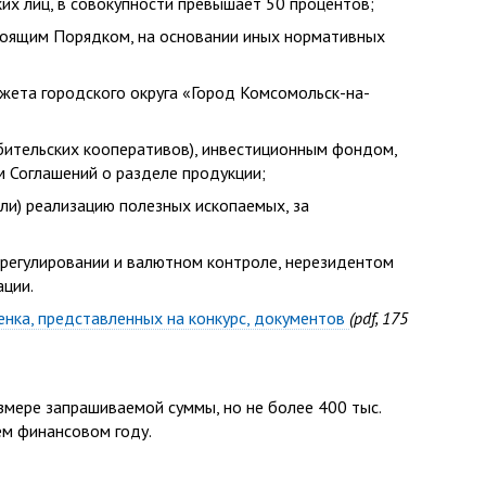
х лиц, в совокупности превышает 50 процентов;
стоящим Порядком, на основании иных нормативных
джета городского округа «Город Комсомольск-на-
ебительских кооперативов), инвестиционным фондом,
 Соглашений о разделе продукции;
или) реализацию полезных ископаемых, за
 регулировании и валютном контроле, нерезидентом
ции.
енка, представленных на конкурс, документов
(pdf, 175
змере запрашиваемой суммы, но не более 400 тыс.
ем финансовом году.