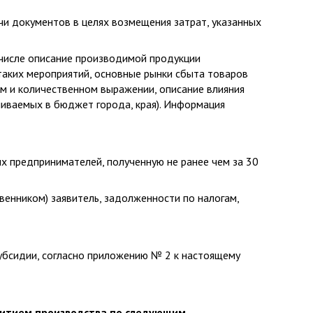
чи документов в целях возмещения затрат, указанных
числе описание производимой продукции
таких мероприятий, основные рынки сбыта товаров
ом и количественном выражении, описание влияния
чиваемых в бюджет города, края). Информация
х предпринимателей, полученную не ранее чем за 30
венником) заявитель, задолженности по налогам,
субсидии, согласно приложению № 2 к настоящему
звитием производства по следующим