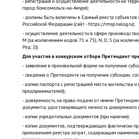
- регистрация и осуществление деятельности на тер
город Комсомольск-на-Амуре);
- должны быть включены в Единый реестр субъектов 
Российской Федерации (сайт - https://rmsp.nalog.ru);
- осуществление деятельности в сфере производства т
M (за исключением кодов 71 и 75), N, O, S (за искл
Ред. 2)).
Для участия в конкурсном отборе Претендент пре
- заявление в произвольной форме на получение субс
- сведения о Претенденте на получение субсидии, с
- копию паспорта с регистрацией места жительства и
предпринимателей);
- доверенность на право подачи от имени Претенден
документа, удостоверяющего личность доверенного л
- копии учредительных документов (при наличии);
- копии документов, подтверждающих фактически про
приложением реестра затрат, содержащим наименовани