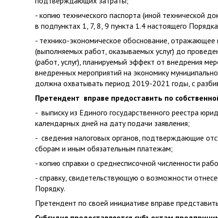
подтверждающих затраты;
- копию технического паспорта (иной технической д
в подпунктах 1, 7, 8, 9 пункта 1.4 настоящего Порядка
- технико-экономическое обоснование, отражающее 
(выполняемых работ, оказываемых услуг) до проведе
(работ, услуг), планируемый эффект от внедрения м
внедренных мероприятий на экономику муниципальног
должна охватывать период 2019-2021 годы, с разбив
Претендент вправе предоставить по собственно
- выписку из Единого государственного реестра юри
календарных дней на дату подачи заявления;
- сведения налоговых органов, подтверждающие отсу
сборам и иным обязательным платежам;
- копию справки о среднесписочной численности раб
- справку, свидетельствующую о возможности отнесе
Порядку.
Претендент по своей инициативе вправе представит
Субсидия предоставляется субъектам предприним