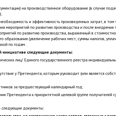
окументации) на производственное оборудование (в случае пода
);
необходимость и эффективность произведенных затрат, в том 
ния мероприятий по развитию производства и после внедрения 
ероприятий по развитию производства, выраженный в стоимостн
о образования (увеличение рабочих мест, суммы налогов, упла
кой по годам.
й инициативе следующие документы:
дических лиц/ Единого государственного реестра индивидуальны
тствие у Претендента, которым руководит (или является собст
отников за предшествующий календарный год;
ния Претендента к приоритетной целевой группе получателей 
ь следующие документы:
ательства, на компенсацию части затрат, связанных с ра