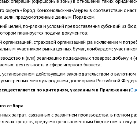
вых операций (оффшорные зоны) в отношении таких юридически
го округа «Город Комсомольск-на-Амуре» в соответствии с на
на цели, предусмотренные данным Порядком.
ний целей, по-рядка и условий предоставления субсидий из бю
 котором планируется подача документов;
ой организацией, страховой организацией (за исключением потр
льным участником рынка ценных бумаг, ломбардом; участником
зводство и (или) реализацию подакцизных товаров; добычу и (
емых; деятельность в сфере игорного бизнеса;
ке, установленном действующим законодательством о валютном
редусмотренных международными договорами Российской Федера
 осуществляется по критериям, указанным в Приложении
(
Оц
ого отбора
ных затрат, связанных с развитием производства, в полном ра
пределах средств, предусмотренных местным бюджетом в текущ