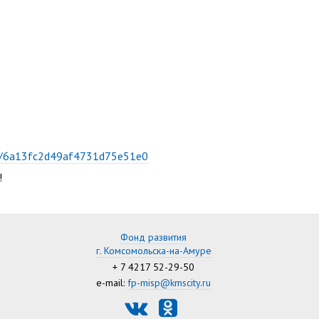
u/u/6a13fc2d49af4731d75e51e0
!
Фонд развития
г. Комсомольска-на-Амуре
+ 7 4217 52-29-50
e-mail:
fp-misp@kmscity.ru